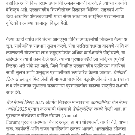
वहारिक
आणि
विस्तारक्षम
उपायांची
अंमलबजावणी
करणे
,
हे
त्यांच्या
कार्याचे
वैशिष्ट्य
आहे
.
प्रशासकीय
शिस्तीसोबत
डिझाइन थिंकिंग, सहकार्य आणि
डेटा-आधारित अंमलबजावणी यांचा संगम साधणारा आधुनिक
प्रशासनाचा
दृष्टिकोन त्यांच्या कामातून दिसून येतो.
गेल्या
काही
वर्षांत
हरि
चंदना
आयएएस
विविध
उपक्रमांशी
जोडल्या
गेल्या
अ
सून
,
सार्वजनिक
सहभाग
सुलभ
करणे
,
सेवा
प्रतिसादक्षमता
वाढवणे
आणि
क
ल्याणकारी
योजनांचा
लाभ
समुदायांपर्यंत
अधिक
कार्यक्षमतेने
पोहोचवणे
,
या
उद्दिष्टांवर
त्यांनी
काम
केले
आहे
.
त्यांच्या
प्रशासनशैलीला
सक्रिय
(
प्रोॲ
क्टिव्ह
)
असे
संबोधले
जाते
,
जिथे
नियमित
प्रशासकीय
प्रक्रिया
नागरिकां
साठी
सुलभ
आणि
अनुकूल
प्रणालींमध्ये
रूपांतरित
केल्या
जातात
.
डेमोक्रॅ
टिक
संघा
कडून
मिळालेली
ही
मान्यता
पारंपरिक
पद्धतींपलीकडे
जाऊन
शाश्व
त
व
संस्थात्मक
सुधारणा
घडवणाऱ्या
प्रशासकांवर
वाढत्या
राष्ट्रीय
लक्षाची
साक्ष
देते
.
चेंज
मेकर्स
लिस्ट
2025
अंतर्गत
निवडक
मान्यवरांना
आयकॉनिक
चेंज
मेकर
अवॉर्ड
2025
प्रदान
करण्याची
घोषणाही
डेमोक्रॅटिक
संघा
ने
केली
आहे
.
हा
पुरस्कार
संस्थेच्या
वार्षिक
मंचावर
(Annual
Forum)
प्रदान
करण्यात
येणार
असून
,
हा
मंच
धोरणकर्ते
,
नागरी
नेते
,
अभ्या
सक
,
कार्यकर्ते
आणि
सजग
नागरिकांना
एकत्र
आणतो
.
भारतातील
लोकशा