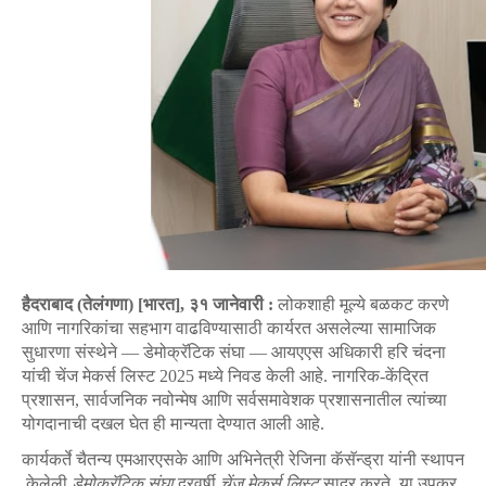
हैदराबाद (तेलंगणा) [भारत], ३१ जानेवारी :
लोकशाही मूल्ये बळकट करणे
आणि नागरिकांचा सहभाग वाढविण्यासाठी कार्यरत असलेल्या सामाजिक
सुधारणा संस्थेने — डेमोक्रॅटिक संघा — आयएएस अधिकारी हरि चंदना
यांची चेंज मेकर्स लिस्ट 2025 मध्ये निवड केली आहे. नागरिक-केंद्रित
प्रशासन, सार्वजनिक नवोन्मेष आणि सर्वसमावेशक प्रशासनातील त्यांच्या
योगदानाची दखल घेत ही मान्यता देण्यात आली आहे.
कार्यकर्ते
चैतन्य
एमआरएसके
आणि
अभिनेत्री
रेजिना
कॅसॅन्ड्रा
यांनी
स्थापन
केलेली
डेमोक्रॅटिक
संघा
दरवर्षी
चेंज
मेकर्स
लिस्ट
सादर
करते
.
या
उपक्र