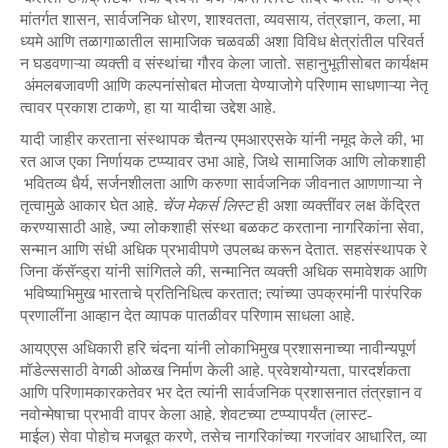
मांतर्गत
शासन
,
सार्वजनिक
धोरण
,
शाश्वतता
,
व्यवसाय
,
तंत्रज्ञान
,
कला
,
मा
ध्यमे
आणि
तळागाळातील
सामाजिक
चळवळी
अशा
विविध
क्षेत्रांतील
परिवर्त
न
घडवणाऱ्या
व्यक्ती
व
संस्थांचा
गौरव
केला
जातो
.
सहानुभूतीसोबत
कार्यक्षम
अंमलबजावणी
आणि
कल्पनांसोबत
मोजता
येण्याजोगे
परिणाम
साधणाऱ्या
नेतृ
त्वावर
प्रकाश
टाकणे
,
हा
या
यादीचा
उद्देश
आहे
.
यादी
जाहीर
करताना
संस्थापक
चैतन्य
एमआरएसके
यांनी
नमूद
केले
की
,
भा
रत
आज
एका
निर्णायक
टप्प्यावर
उभा
आहे
,
जिथे
सामाजिक
आणि
लोकशाही
भवितव्य
धैर्य
,
सर्जनशीलता
आणि
करुणा
सार्वजनिक
जीवनात
आणणाऱ्या
ने
तृत्वामुळे
आकार
घेत
आहे
.
चेंज
मेकर्स
लिस्ट
ही
अशा
व्यक्तींवर
लक्ष
केंद्रित
करण्यासाठी
आहे
,
ज्या
लोकशाही
संस्था
बळकट
करताना
नागरिकांना
सेवा
,
सन्मान
आणि
संधी
अधिक
प्रभावीपणे
उपलब्ध
करून
देतात
.
सहसंस्थापक
रे
जिना
कॅसॅन्ड्रा
यांनी
सांगितले
की
,
सन्मानित
व्यक्ती
अधिक
समावेशक
आणि
भविष्याभिमुख
भारताचे
प्रतिनिधित्व
करतात
;
त्यांच्या
उपक्रमांनी
पारंपरिक
प्रणालींना
आव्हान
देत
व्यापक
पातळीवर
परिणाम
साधला
आहे
.
आयएएस
अधिकारी
हरि
चंदना
यांनी
लोकाभिमुख
प्रशासनाच्या
नावीन्यपूर्ण
मॉडेल्ससाठी
वेगळी
ओळख
निर्माण
केली
आहे
.
प्रवेशयोग्यता
,
पारदर्शकता
आणि
परिणामकारकतेवर
भर
देत
त्यांनी
सार्वजनिक
प्रशासनात
तंत्रज्ञान
व
नवोन्मेषाचा
प्रभावी
वापर
केला
आहे
.
शेवटच्या
टप्प्यापर्यंत
(
लास्ट
-
माईल
)
सेवा
पोहोच
मजबूत
करणे
,
तसेच
नागरिकांच्या
गरजांवर
आधारित
,
व्या