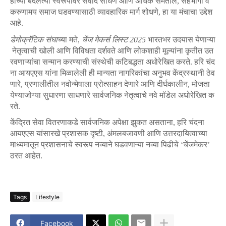
हीच्या
बदलत्या
स्वरूपावर
संवाद
साधणे
आणि
अधिक
समतोल
,
सहभागी
व
करुणामय
समाज
घडवण्यासाठी
व्यावहारिक
मार्ग
शोधणे
,
हा
या
मंचाचा
उद्देश
आहे
.
डेमोक्रॅटिक
संघा
च्या
मते
,
चेंज
मेकर्स
लिस्ट
2025
भारतभर
उदयास
येणाऱ्या
नेतृत्वाची
खोली
आणि
विविधता
दर्शवते
आणि
लोकशाही
मूल्यांना
कृतीत
उत
रवणाऱ्यांचा
सन्मान
करण्याची
संस्थेची
कटिबद्धता
अधोरेखित
करते
.
हरि
चंद
ना
आयएएस
यांना
मिळालेली
ही
मान्यता
नागरिकांचा
अनुभव
केंद्रस्थानी
ठेव
णारे
,
प्रणालीतील
नवोन्मेषाला
प्रोत्साहन
देणारे
आणि
दीर्घकालीन
,
मोजता
येण्याजोग्या
सुधारणा
साधणारे
सार्वजनिक
नेतृत्वाचे
नवे
मॉडेल
अधोरेखित
क
रते
.
केंद्रित सेवा वितरणाकडे सार्वजनिक अपेक्षा झुकत असताना, हरि चंदना
आयएएस यांसारखे प्रशासक दृष्टी, अंमलबजावणी आणि उत्तरदायित्वाच्या
माध्यमातून प्रशासनाचे स्वरूप नव्याने घडवणाऱ्या नव्या पिढीचे ‘चेंजमेकर’
ठरत आहेत.
Tags
Lifestyle
Facebook