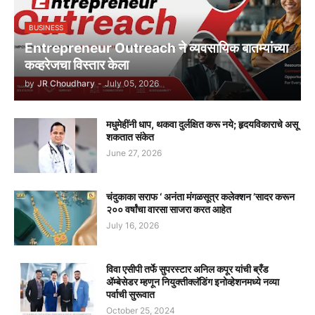
BUSINESS
Entrepreneur Outreach ने व्यवसायिक बातम्यांच्या
कव्हरेजचा विस्तार केला
by
JR Choudhary
-
July 05, 2026
मधुमेहींनी धाप, थकवा दुर्लक्षित करू नये; हृदयविकाराचे असू
शकतात संकेत
June 27, 2026
चंदुकाका सराफ ‘ अनंता मंगळसूत्र कलेक्शन ’सादर करून
२०० वर्षांचा वारसा साजरा करत आहेत
July 16, 2026
विवा एसीपी तर्फे सुपरस्टार अनिल कपूर यांची ब्रँड
ॲम्बेसेडर म्हणून नियुक्तीक्लॅडिंग इनोव्हेशनमध्ये नव्या
पर्वाची सुरूवात
October 25, 2024